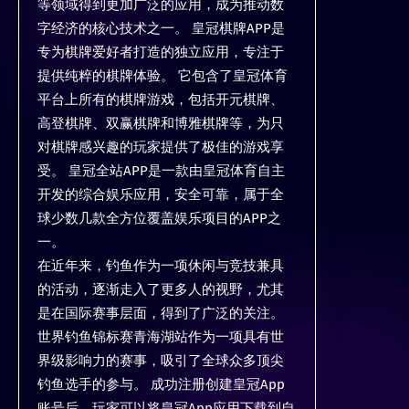
等领域得到更加广泛的应用，成为推动数
字经济的核心技术之一。 皇冠棋牌APP是
专为棋牌爱好者打造的独立应用，专注于
提供纯粹的棋牌体验。 它包含了皇冠体育
平台上所有的棋牌游戏，包括开元棋牌、
高登棋牌、双赢棋牌和博雅棋牌等，为只
对棋牌感兴趣的玩家提供了极佳的游戏享
受。 皇冠全站APP是一款由皇冠体育自主
开发的综合娱乐应用，安全可靠，属于全
球少数几款全方位覆盖娱乐项目的APP之
一。
在近年来，钓鱼作为一项休闲与竞技兼具
的活动，逐渐走入了更多人的视野，尤其
是在国际赛事层面，得到了广泛的关注。
世界钓鱼锦标赛青海湖站作为一项具有世
界级影响力的赛事，吸引了全球众多顶尖
钓鱼选手的参与。 成功注册创建皇冠App
账号后，玩家可以将皇冠App应用下载到自