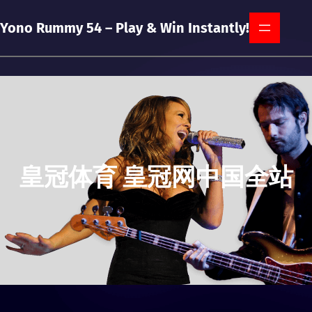
Skip
Yono Rummy 54 – Play & Win Instantly!
to
content
皇冠体育 皇冠网中国全站