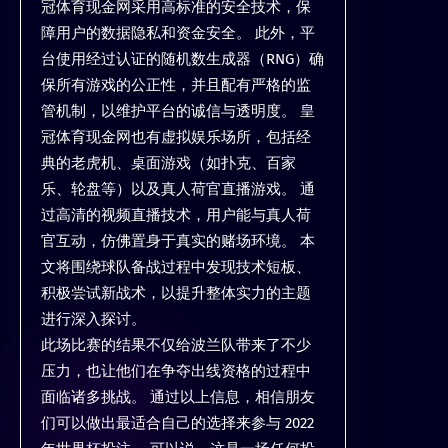
冠体育现金网采用高标准的安全技术，保
障用户的数据隐私和资金安全。 此外，平
台使用经过认证的随机数生成器（RNG）确
保所有游戏的公正性，并且配有严格的监
管机制，以维护平台的诚信与透明度。 皇
冠体育现金网也有虚拟娱乐场所，包括经
典的老虎机、桌面游戏（如扑克、百家
乐、轮盘等）以及真人荷官直播游戏。 通
过高清的视频直播技术，用户能与真人荷
官互动，仿佛置身于真实的赌场环境。 本
文将围绕球队备战过程中发现技术短板、
积极尝试新战术，以提升整体实力的主题
进行深入探讨。
此场比赛的结果不仅给波兰队带来了不少
压力，也让他们在争夺出线资格的过程中
面临诸多挑战。 通过以上信息，相信朋友
们可以做出最适合自己的选择来参与 2022