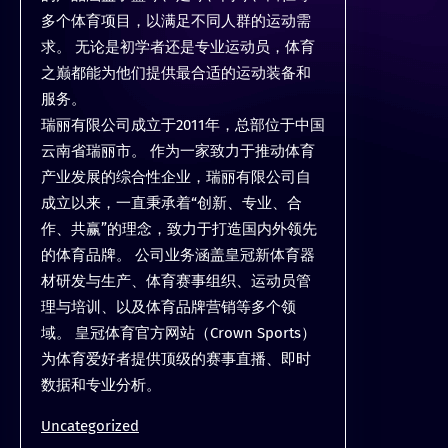
多个体育项目，以满足不同人群的运动需
求。 无论是初学者还是专业运动员，体育
之巅都能为他们提供最合适的运动装备和
服务。
瑞丽有限公司成立于2011年，总部位于中国
云南省瑞丽市。 作为一家致力于推动体育
产业发展的综合性企业，瑞丽有限公司自
成立以来，一直秉承着“创新、专业、合
作、共赢”的理念，致力于打造国内外领先
的体育品牌。 公司业务涵盖皇冠新体育器
材研发与生产、体育赛事组织、运动员管
理与培训、以及体育品牌营销等多个领
域。 皇冠体育官方网站（Crown Sports）
为体育爱好者提供顶级的赛事直播、即时
数据和专业分析。
Uncategorized