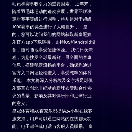
动员和赛事吸引力的重要因素。 近年来，
随着羽毛球运动的蓬勃发展，世界羽联决
定对赛事等级进行调整，特别是对于超级
1000赛事的奖金进行了大幅提升，… 是
的，您可以访问我们的网站获取新皇冠娱
乐官方app下载链接，支持iOS和Android设
备，随时随地享受便捷体验。 我们日夜兼
程，为您搜罗全球最新鲜、最全面的赛事
信息，搭建稳定流畅的平台，确保您通过
官方入口网址轻松进入，享受纯粹的体育
乐趣。 本文将深入分析埃及金字塔足球俱
乐部宣布创北非纪录的新球衣赞助合作协
议的背景、影响及其对俱乐部和足球行业
的意义。
皇冠体育和AG百家乐都提供24小时在线客
服支持，用户可以通过网站的在线聊天功
能、电子邮件或电话与客服人员联系。 皇