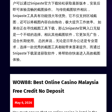
F
i
户可以通过Snipaste官方下载轻松获取最新版本，安装后
s
r
r
n
即可体验流畅的截图操作。 与传统截图软件相比，
i
2
e
o
Snipaste工具具有功能强大等优势。它不仅支持区域截
n
0
e
s
图，还可以将截图内容自由拖动，极大提升工作效率。 如
o
2
S
Y
果你正在寻找截图工具下载，那么Snipaste官网入口无疑
G
5
l
o
是一个不错的选择。相比其他截图软件，它更加无广告，
a
o
u
适合长期使用。 总的来说，无论是日常办公还是专业需
m
t
r
求，选择一款优秀的截图工具都能带来显著提升。而通过
e
s
G
Snipaste下载渠道获取软件，将帮助你快速进入高效截图
s
,
u
体验。
w
B
i
i
i
d
t
n
e
h
WOW88: Best Online Casino Malaysia
g
T
F
o
o
Free Credit No Deposit
r
&
G
e
L
l
May 6, 2026
e
i
o
2