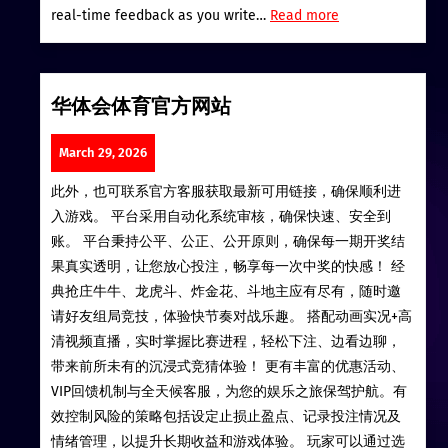
C
r
i
:
real-time feedback as you write…
Read more
!
a
e
n
S
s
e
e
E
i
2
C
O
华体会体育官方网站
n
P
a
A
o
l
s
n
M
March 29, 2026
a
i
a
a
y
n
l
此外，也可联系官方客服获取最新可用链接，确保顺利进
l
F
o
y
入游戏。 平台采用自动化系统审核，确保快速、安全到
a
u
s
z
账。 平台秉持公平、公正、公开原则，确保每一期开奖结
y
n
C
e
果真实透明，让您放心投注，畅享每一次中奖的快感！ 经
s
b
a
r
典抢庄牛牛、龙虎斗、炸金花、斗地主应有尽有，随时邀
i
y
n
请好友组局竞技，体验快节奏对战乐趣。 搭配动画实况+高
a
R
a
清视频直播，实时掌握比赛进程，轻松下注、边看边聊，
F
u
d
带来前所未有的沉浸式竞猜体验！ 更有丰富的优惠活动、
r
s
a
VIP回馈机制与全天候客服，为您的娱乐之旅保驾护航。有
e
h
效控制风险的策略包括设定止损止盈点、记录投注情况及
e
G
T
情绪管理，以提升长期收益和游戏体验。 玩家可以通过选