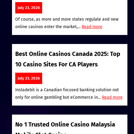
#
e
July 23, 2026
1
C
T
Of course, as more and more states regulate and new
a
r
:
online casinos enter the market,…
Read more
s
u
I
i
s
n
n
t
d
o
Best Online Casinos Canada 2025: Top
e
e
G
d
10 Casino Sites For CA Players
p
a
O
e
m
n
July 23, 2026
n
e
l
d
s
Instadebit is a Canadian focused banking solution not
i
e
G
:
only for online gambling but eCommerce in…
Read more
n
n
e
B
e
t
t
e
C
&
5
s
a
No 1 Trusted Online Casino Malaysia
T
0
t
s
r
F