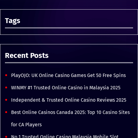
Tags
Recent Posts
PlayOJO: UK Online Casino Games Get 50 Free Spins
WINMY #1 Trusted Online Casino in Malaysia 2025
Independent & Trusted Online Casino Reviews 2025
Best Online Casinos Canada 2025: Top 10 Casino Sites
for CA Players
No 1 Trusted Online Casino Malaysia Mobile Slot