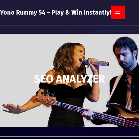
Skip
Yono Rummy 54 – Play & Win Instantly!
to
content
SEO ANALYZER