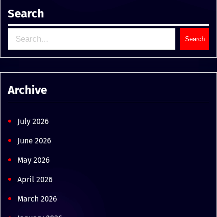
Search
S
Search
e
a
r
Archive
c
h
July 2026
June 2026
May 2026
April 2026
March 2026