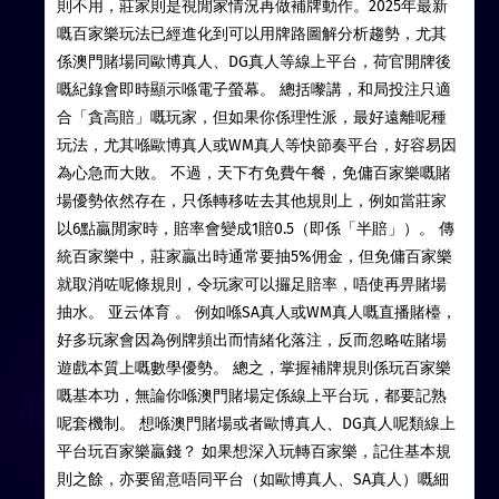
i
則不用，莊家則是視閒家情況再做補牌動作。2025年最新
n
n
嘅百家樂玩法已經進化到可以用牌路圖解分析趨勢，尤其
g
o
係澳門賭場同歐博真人、DG真人等線上平台，荷官開牌後
S
G
嘅紀錄會即時顯示喺電子螢幕。 總括嚟講，和局投注只適
i
a
合「貪高賠」嘅玩家，但如果你係理性派，最好遠離呢種
t
m
玩法，尤其喺歐博真人或WM真人等快節奏平台，好容易因
e
e
為心急而大敗。 不過，天下冇免費午餐，免傭百家樂嘅賭
s
場優勢依然存在，只係轉移咗去其他規則上，例如當莊家
G
以6點贏閒家時，賠率會變成1賠0.5（即係「半賠」）。 傳
e
統百家樂中，莊家贏出時通常要抽5%佣金，但免傭百家樂
t
就取消咗呢條規則，令玩家可以攞足賠率，唔使再畀賭場
5
抽水。 亚云体育 。 例如喺SA真人或WM真人嘅直播賭檯，
0
好多玩家會因為例牌頻出而情緒化落注，反而忽略咗賭場
F
遊戲本質上嘅數學優勢。 總之，掌握補牌規則係玩百家樂
r
嘅基本功，無論你喺澳門賭場定係線上平台玩，都要記熟
e
呢套機制。 想喺澳門賭場或者歐博真人、DG真人呢類線上
e
平台玩百家樂贏錢？ 如果想深入玩轉百家樂，記住基本規
S
則之餘，亦要留意唔同平台（如歐博真人、SA真人）嘅細