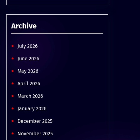
e
a
r
Archive
c
h
July 2026
June 2026
May 2026
April 2026
March 2026
January 2026
December 2025
November 2025