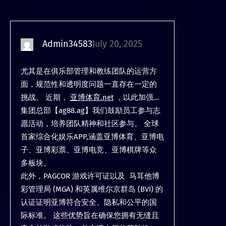
Admin34583
July 20, 2025
尤其是在俱乐部管理和教练团队的运营方
面，规范性和透明度问题一直存在一定的
挑战。 近期，
亚博体育.net
，以此加强…
集团总部【ag88.ag】我们鼓励员工参与志
愿活动，培养团队精神和社区参与。 全球
首家综合化娱乐APP,涵盖亚博体育、亚博电
子、亚博彩票、亚博电竞、亚博棋牌等众
多板块。
此外，PAGCOR 游戏许可证以及 马耳他博
彩管理局 (MGA) 和英属维尔京群岛 (BVI) 的
认证证明亚博符合安全、隐私和公平的国
际标准。 这些优势旨在确保您拥有无缝且