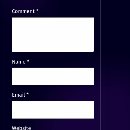
Comment
*
Name
*
Email
*
Website