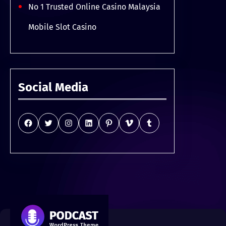
No 1 Trusted Online Casino Malaysia
Mobile Slot Casino
Social Media
Facebook
Twitter
Instagram
LinkedIn
Pinterest
Vimeo
Tumblr