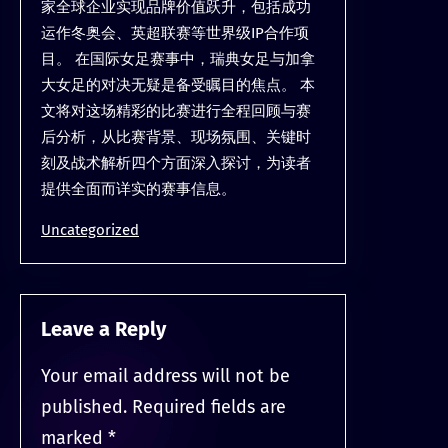
家全球企业实现品牌价值跃升，包括成功
运作冬奥会、英超联赛等世界级IP合作项
目。 在国际女足赛事中，瑞典女足与加拿
大女足的对决无疑是备受瞩目的焦点。 本
文将对这场精彩的比赛进行全程回顾与赛
后分析，从比赛背景、现场氛围、关键时
刻及战术解析四个方面深入探讨，为读者
提供全面而详实的赛事信息。
Uncategorized
Leave a Reply
Your email address will not be
published.
Required fields are
marked
*