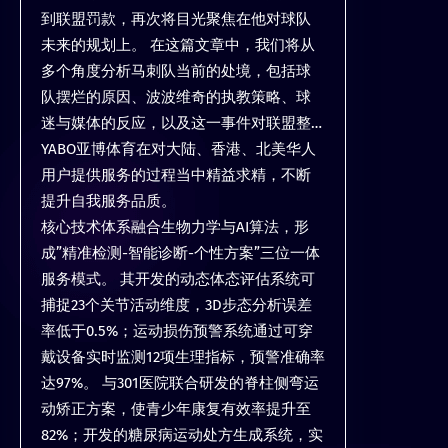
到联盟罚款，再次将目光聚焦在他对球队
未来的规划上。 在这篇文章中，我们将从
多个角度分析马刺队当前的处境，包括球
队摆烂的原因、波波维奇的执教策略、球
迷与媒体的反应，以及这一事件对联盟整…
YABO亚博体育在对大陆、香港、北美华人
用户提供服务的过程当中精益求精，不断
提升自我服务品质。
核心技术体系融合生物力学与AI算法，形
成”精准检测-智能诊断-个性方案”三位一体
服务模式。 其开发的动态体态评估系统可
捕捉23个关节活动维度，3D步态分析误差
率低于0.5%；运动损伤预警系统通过可穿
戴设备实时监测12项生理指标，预警准确率
达97%。 与301医院联合研发的脊柱侧弯运
动矫正方案，使青少年康复有效率提升至
82%；开发的糖尿病运动处方生成系统，实