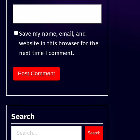
Save my name, email, and
website in this browser for the
next time I comment.
Search
S
Search