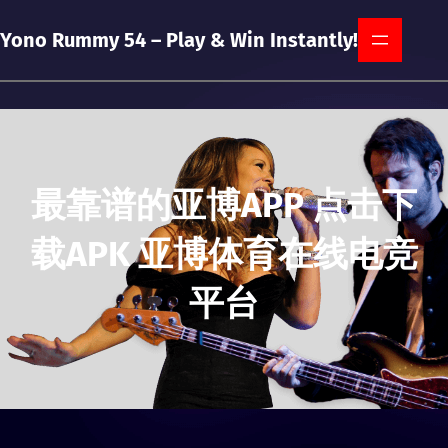
Skip
Yono Rummy 54 – Play & Win Instantly!
to
content
最靠谱的亚博APP 点击下
载APK 亚博体育在线电竞
平台