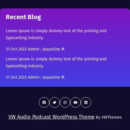
Recent Blog
Lorem Ipsum is simply dummy text of the printing and
typesetting industry.
31 Oct 2023 Admin : Jaqueline M
Lorem Ipsum is simply dummy text of the printing and
typesetting industry.
31 Oct 2023 Admin : Jaqueline M
#
Twitter
Instagram
YouTube
LinkedIn
VW Audio Podcast WordPress Theme
By VWThemes